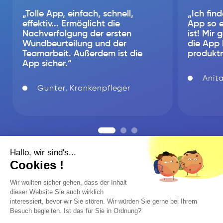
„Tolle App, einfach, schnell,
„Ich find
effektiv... Ermöglicht die
App so e
Nachverfolgung der ersten
ist! Mir
Wundbeurteilung und der
die App 
Teamarbeit. Außerdem ist die
produktn
App sicher.“
Anit
Gunter, Krankenpfleger
Hallo, wir sind's...
Allgemeine Geschäftsbedingungen
Cookies !
Datenschutz
impressum
Wir wollten sicher gehen, dass der Inhalt
dieser Website Sie auch wirklich
interessiert, bevor wir Sie stören. Wir würden Sie gerne bei Ihrem
Besuch begleiten. Ist das für Sie in Ordnung?